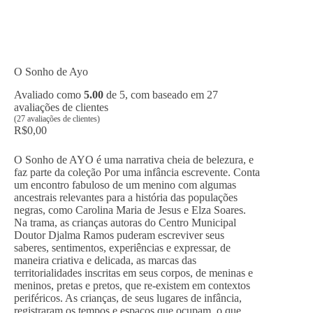
O Sonho de Ayo
Avaliado como
5.00
de 5, com baseado em
27
avaliações de clientes
(
27
avaliações de clientes)
R$
0,00
O Sonho de AYO é uma narrativa cheia de belezura, e
faz parte da coleção Por uma infância escrevente. Conta
um encontro fabuloso de um menino com algumas
ancestrais relevantes para a história das populações
negras, como Carolina Maria de Jesus e Elza Soares.
Na trama, as crianças autoras do Centro Municipal
Doutor Djalma Ramos puderam escreviver seus
saberes, sentimentos, experiências e expressar, de
maneira criativa e delicada, as marcas das
territorialidades inscritas em seus corpos, de meninas e
meninos, pretas e pretos, que re-existem em contextos
periféricos. As crianças, de seus lugares de infância,
registraram os tempos e espaços que ocupam, o que