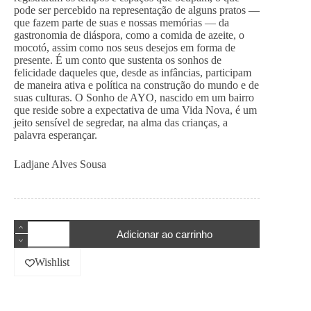
pode ser percebido na representação de alguns pratos —
que fazem parte de suas e nossas memórias — da
gastronomia de diáspora, como a comida de azeite, o
mocotó, assim como nos seus desejos em forma de
presente. É um conto que sustenta os sonhos de
felicidade daqueles que, desde as infâncias, participam
de maneira ativa e política na construção do mundo e de
suas culturas. O Sonho de AYO, nascido em um bairro
que reside sobre a expectativa de uma Vida Nova, é um
jeito sensível de segredar, na alma das crianças, a
palavra esperançar.
Ladjane Alves Sousa
O
Adicionar ao carrinho
Sonho
de
Ayo
Wishlist
quantidade