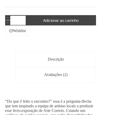
Do
Adicionar ao carrinho
que
é
feito
Wishlist
o
encontro?
quantidade
Descrição
Avaliações (2)
“Do que é feito o encontro?” essa é a pergunta-flecha
que tem inspirado a equipa de artistas locais a produzir
esse livro-exposição de Arte Correio. Criando um