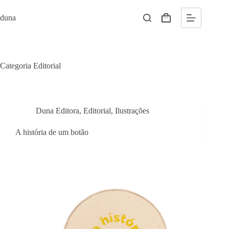
Pular
para
duna
Carrinho
o
conteúdo
Categoria
Editorial
Duna Editora
,
Editorial
,
Ilustrações
A história de um botão