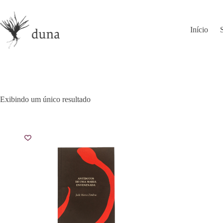
Pular
para
o
Início
conteúdo
Exibindo um único resultado