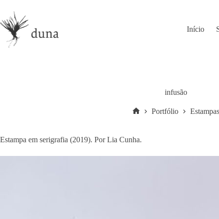
Pular
para
o
Início
conteúdo
infusão
Portfólio
Estampa
Home
Estampa em serigrafia (2019). Por Lia Cunha.