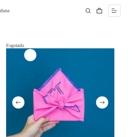
Pular
para
duna
Carrinho
o
conteúdo
Esgotado